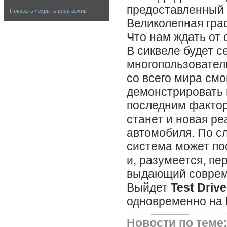
предоставленный 
Показать / скрыть весь архив
Великолепная гра
Что нам ждать от 
В сиквеле будет 
многопользовател
со всего мира смо
демонстрировать 
последним фактор
станет и новая р
автомобиля. По с
система может пос
и, разумеется, п
выдающий соврем
Выйдет
Test Drive
одновременно на
Новости по теме