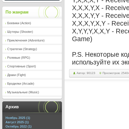
Y,X,X,X,Y - Recei
X,X,X,Y,X - Receiv
По жанрам
X,X,X,Y,Y - Receiv
X,X,X,Y,X,Y - Rece
Боевики (Action)
X,Y,Y,Y,X,X,Y - Re
Шутеры (Shooter)
Game)
Приключения (Adventure)
Стратегии (Strategy)
P.S. Некоторые ко
Ролевые (RPG)
используйте их э
Спортивные (Sport)
Автор: 90123
Просмотров: 2540
Драки (Fight)
Бродилки (Arcade)
Музыкальные (Music)
Архив
Ноябрь 2025 (1)
Август 2025 (1)
Октябрь 2022 (1)