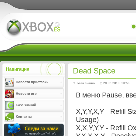
Xboxes.ru
Dead Space
Навигация
Новости приставки
База знаний
28.05.2010, 20:58
В меню Pause, вв
Новости игр
База знаний
X,Y,Y,X,Y - Refill 
Контакты
Usage)
X,X,Y,Y,Y - Refill 