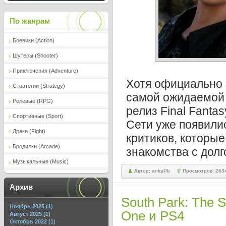
По жанрам
Боевики (Action)
Шутеры (Shooter)
Приключения (Adventure)
Хотя официально 
Стратегии (Strategy)
самой ожидаемой 
Ролевые (RPG)
релиз Final Fanta
Спортивные (Sport)
Сети уже появили
Драки (Fight)
критиков, которые
Бродилки (Arcade)
знакомства с дол
Музыкальные (Music)
Автор: ankaPb
Просмотров: 263
Архив
South Park: The S
Ноябрь 2025 (1)
One и PS4
Август 2025 (1)
Октябрь 2022 (1)