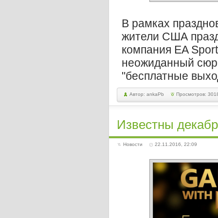
В рамках праздно
жители США празд
компания EA Spor
неожиданный сюрп
"бесплатные выхо
Автор: ankaPb
Просмотров: 301
Известны декабр
Новости
22.11.2016, 22:09