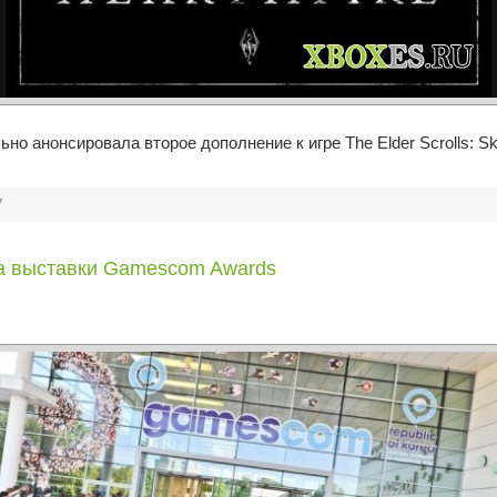
но анонсировала второе дополнение к игре The Elder Scrolls: S
7
ра выставки Gamescom Awards