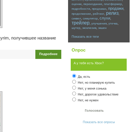
,
,
,
оценки
переиздание
платформер
продажи
,
,
,
подробности
предзаказ
релиз
,
,
,
продолжение
рейтинг
слухи
,
,
,
сиквел
симулятор
трейлер
,
,
,
улучшения
утечка
,
,
шутер
эксклюзив
экшен
Показать все теги
kyrim, получившее название
Опрос
Подробнее
А у тебя есть Xbox?
Да, есть
Нет, но планирую купить
Нет, у меня сонька
Нет, дорогое удовольствие
Нет, не нужен
Показать все опросы