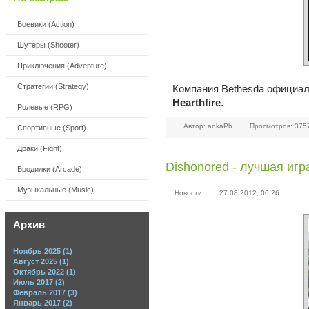
Боевики (Action)
Шутеры (Shooter)
Приключения (Adventure)
Стратегии (Strategy)
Компания Bethesda официаль
Hearthfire
.
Ролевые (RPG)
Автор: ankaPb
Просмотров: 375
Спортивные (Sport)
Драки (Fight)
Dishonored - лучшая иг
Бродилки (Arcade)
Музыкальные (Music)
Новости
27.08.2012, 06:26
Архив
Ноябрь 2025 (1)
Август 2025 (1)
Октябрь 2022 (1)
Июль 2017 (2)
Февраль 2017 (3)
Январь 2017 (2)