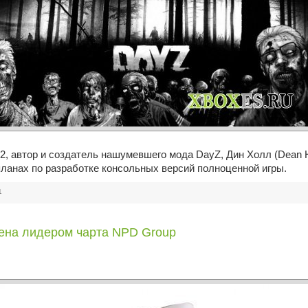
 автор и создатель нашумевшего мода DayZ, Дин Холл (Dean Ha
ланах по разработке консольных версий полноценной игры.
1
ена лидером чарта NPD Group