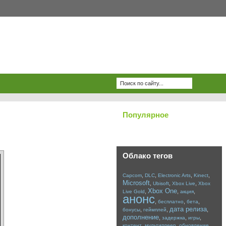
Популярное
Облако тегов
,
,
,
,
Capcom
DLC
Electronic Arts
Kinect
Microsoft
,
,
,
Ubisoft
Xbox Live
Xbox
Xbox One
,
,
,
Live Gold
акция
анонс
,
,
,
бесплатно
бета
дата релиза
,
,
,
бонусы
геймплей
дополнение
,
,
,
задержка
игры
,
,
,
контент
мультиплеер
обновление