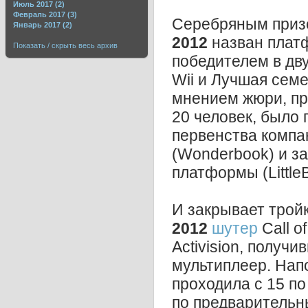
Июль 2017 (2)
Февраль 2017 (3)
Серебряным приз
Январь 2017 (2)
2012
назван плат
Показать / скрыть весь архив
победителем в дв
Wii и Лучшая семе
мнением жюри, пр
20 человек, было
первенства компа
(Wonderbook) и з
платформы (LittleB
И закрывает трой
2012
шутер
Call o
Activision, получ
мультиплеер. На
проходила с 15 по 
по предварительны