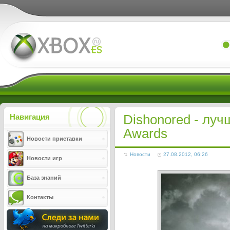
Xboxes.ru
Dishonored - лу
Навигация
Awards
Новости приставки
Новости
27.08.2012, 06:26
Новости игр
База знаний
Контакты