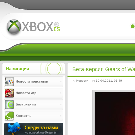
Xboxes.ru
Навигация
Бета-версия Gears of Wa
Новости
19.04.2011, 01:49
Новости приставки
Новости игр
База знаний
Контакты