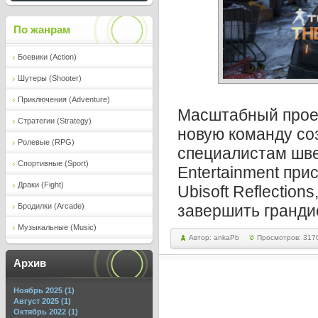
По жанрам
Боевики (Action)
Шутеры (Shooter)
Приключения (Adventure)
Масштабный проект
Стратегии (Strategy)
новую команду соз
Ролевые (RPG)
специалистам шве
Спортивные (Sport)
Entertainment при
Драки (Fight)
Ubisoft Reflectio
Бродилки (Arcade)
завершить гранди
Музыкальные (Music)
Автор: ankaPb
Просмотров: 317
Архив
Ноябрь 2025 (1)
Август 2025 (1)
Октябрь 2022 (1)