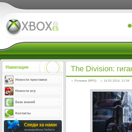
Xboxes.ru
The Division: ги
Навигация
Новости приставки
Ролевые (RPG)
14.02.2014, 11:54
Новости игр
База знаний
Контакты