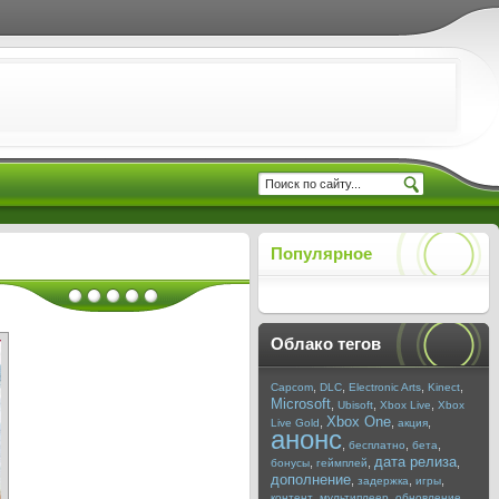
Популярное
Облако тегов
,
,
,
,
Capcom
DLC
Electronic Arts
Kinect
Microsoft
,
,
,
Ubisoft
Xbox Live
Xbox
Xbox One
,
,
,
Live Gold
акция
анонс
,
,
,
бесплатно
бета
дата релиза
,
,
,
бонусы
геймплей
дополнение
,
,
,
задержка
игры
,
,
,
контент
мультиплеер
обновление