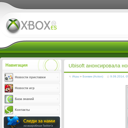
Xboxes.ru
Навигация
Ubisoft анонсировала но
Игры
»
Боевик (Action)
9.09.2014, 0
Новости приставки
Новости игр
База знаний
Контакты