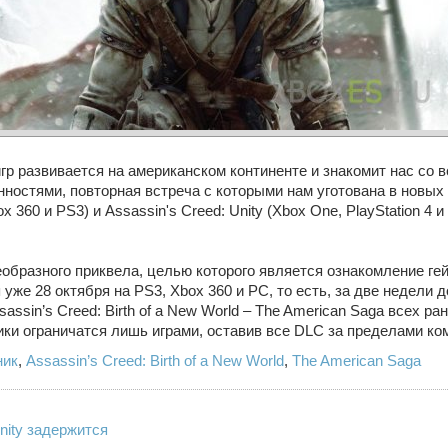
гр развивается на американском континенте и знакомит нас со 
нностями, повторная встреча с которыми нам уготована в новых
x 360 и PS3) и Assassin's Creed: Unity (Xbox One, PlayStation 4 
образного приквела, целью которого является ознакомление ге
уже 28 октября на PS3, Xbox 360 и PC, то есть, за две недели 
assin’s Creed: Birth of a New World – The American Saga всех 
чики ограничатся лишь играми, оставив все DLC за пределами ко
ник
,
Assassin’s Creed: Birth of a New World
,
The American Saga
nity задержится