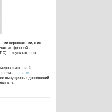
всеми персонажами, с их
 частях франчайза
и PC), выпуск которых
ймеров с историей
до релиза
новинки
.
ранее выпущенных дополнений
мплекта.