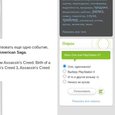
,
,
,
оценки
переиздание
платформер
продажи
,
,
,
подробности
предзаказ
релиз
,
,
,
продолжение
рейтинг
слухи
,
,
,
сиквел
симулятор
трейлер
,
,
,
улучшения
утечка
,
,
шутер
эксклюзив
экшен
Показать все теги
Опрос
ствовать еще одно событие,
 American Saga
.
Xbox One или PlayStation 4?
Assassin’s Creed: Birth of a
One, однозначно!
s Creed 3, Assassin's Creed
Выберу PlayStation 4
И то и другое возьму =)
Ничего не куплю
Показать все опросы