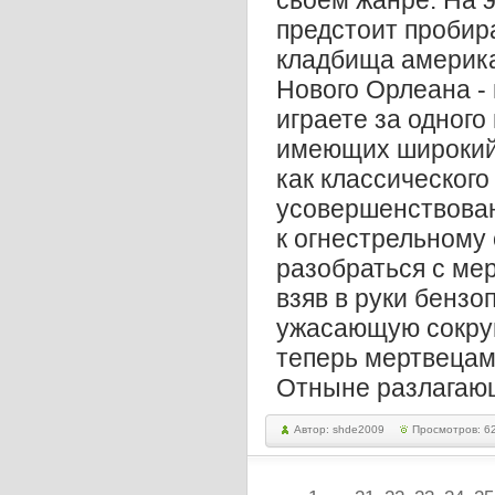
своем жанре. На э
предстоит пробира
кладбища америка
Нового Орлеана -
играете за одного
имеющих широкий 
как классического
усовершенствова
к огнестрельному
разобраться с мер
взяв в руки бензо
ужасающую сокруш
теперь мертвецам 
Отныне разлагающ
Автор: shde2009
Просмотров: 6