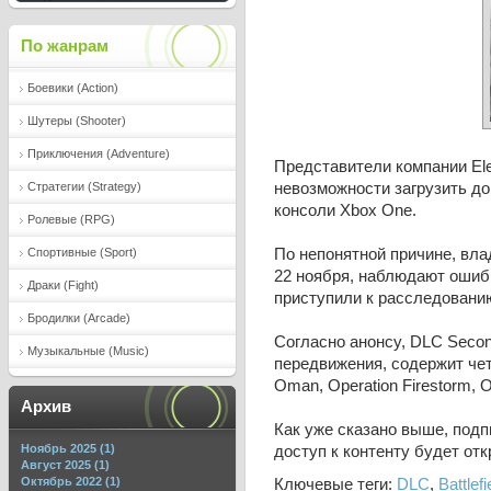
По жанрам
Боевики (Action)
Шутеры (Shooter)
Приключения (Adventure)
Представители компании Ele
Стратегии (Strategy)
невозможности загрузить д
консоли Xbox One.
Ролевые (RPG)
Спортивные (Sport)
По непонятной причине, вла
22 ноября, наблюдают ошибку с
Драки (Fight)
приступили к расследовани
Бродилки (Arcade)
Согласно анонсу, DLC Secon
Музыкальные (Music)
передвижения, содержит четы
Oman, Operation Firestorm, O
Архив
Как уже сказано выше, подпи
Ноябрь 2025 (1)
доступ к контенту будет отк
Август 2025 (1)
Октябрь 2022 (1)
Ключевые теги:
DLC
,
Battlefi