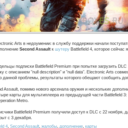
ctronic Arts в недоумении: в службу поддержки начали поступа
ополнение
Second Assault
к
шутеру
Battlefield 4, которое сейча
дельцы подписки Battlefield Premium при попытке загрузить DLC
 описанием "null description" и "null data". Electronic Arts совме
ю данной проблемы, результаты которого обещают сообщить до
d Assault, помимо нового арсенала оружия и нескольких допол
ре карты для мультиплеера из предыдущей части Battlefield 3: C
peration Metro.
счики Battlefield Premium получили доступ к DLC с 22 ноября, 
рыт с 3 декабря.
eld 4
,
Second Assault
,
жалобы
,
дополнение
,
карты