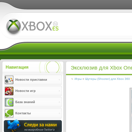
Xboxes.ru
Навигация
Эксклюзив для Xbox One
Игры
»
Шутеры (Shooter) для Xbox 360
Новости приставки
Новости игр
База знаний
Контакты