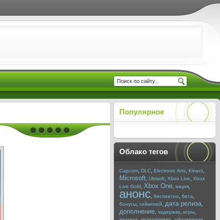
Популярное
Облако тегов
,
,
,
,
Capcom
DLC
Electronic Arts
Kinect
Microsoft
,
,
,
Ubisoft
Xbox Live
Xbox
Xbox One
,
,
,
Live Gold
акция
анонс
,
,
,
бесплатно
бета
дата релиза
,
,
,
бонусы
геймплей
дополнение
,
,
,
задержка
игры
,
,
,
контент
мультиплеер
обновление