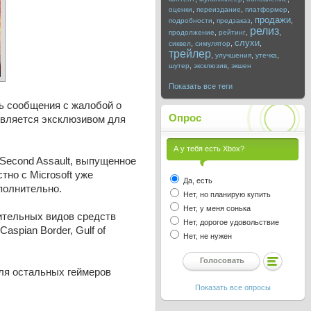
,
,
,
оценки
переиздание
платформер
продажи
,
,
,
подробности
предзаказ
релиз
,
,
,
продолжение
рейтинг
слухи
,
,
,
сиквел
симулятор
трейлер
,
,
,
улучшения
утечка
,
,
шутер
эксклюзив
экшен
Показать все теги
ть сообщения с жалобой о
Опрос
с является эксклюзивом для
А у тебя есть Xbox?
 Second Assault, выпущенное
стно с Microsoft уже
Да, есть
полнительно.
Нет, но планирую купить
Нет, у меня сонька
нительных видов средств
Нет, дорогое удовольствие
aspian Border, Gulf of
Нет, не нужен
для остальных геймеров
Показать все опросы