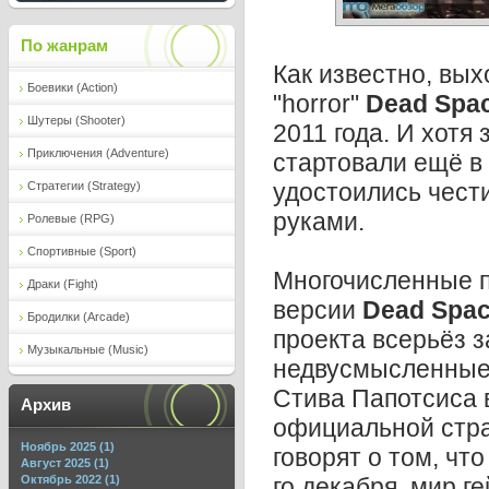
По жанрам
Как известно, вых
Боевики (Action)
"horror"
Dead Spac
Шутеры (Shooter)
2011 года. И хот
Приключения (Adventure)
стартовали ещё в 
удостоились чест
Стратегии (Strategy)
руками.
Ролевые (RPG)
Спортивные (Sport)
Многочисленные п
Драки (Fight)
версии
Dead Spac
Бродилки (Arcade)
проекта всерьёз з
Музыкальные (Music)
недвусмысленные 
Стива Папотсиса 
Архив
официальной
стр
Ноябрь 2025 (1)
говорят о том, что
Август 2025 (1)
Октябрь 2022 (1)
го декабря, мир г