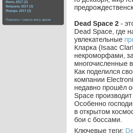
Июль 2017 (2)
предрождественск
Февраль 2017 (3)
Январь 2017 (2)
Показать / скрыть весь архив
Dead Space 2
- эт
Dead Space, где 
увлекательные
пр
Кларка (Isaac Cla
некроморфами, з
многочисленные в
Как поделился сво
компании Electron
недавно прошёл о
Space производит
Особенно господи
в открытом космо
бои с боссами.
Ключевые теги:
De