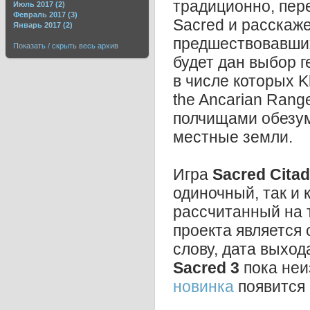
традиционно, пер
Июль 2017 (2)
Февраль 2017 (3)
Sacred и расскаже
Январь 2017 (2)
предшествовавши
Показать / скрыть весь архив
будет дан выбор г
в числе которых Kh
the Ancarian Range
полчищами обезум
местные земли.
Игра
Sacred Citad
одиночный, так и
рассчитанный на 
проекта является с
слову, дата выход
Sacred 3
пока неи
новинка
появится 