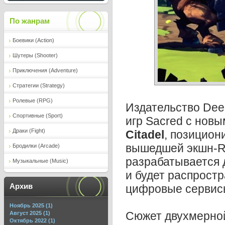
По жанрам
Боевики (Action)
Шутеры (Shooter)
Приключения (Adventure)
Стратегии (Strategy)
Ролевые (RPG)
Издательство Dee
Спортивные (Sport)
игр Sacred с нов
Драки (Fight)
Citadel
, позицион
вышедшей экшн-
Бродилки (Arcade)
разрабатывается 
Музыкальные (Music)
и будет распрост
Архив
цифровые сервис
Ноябрь 2025 (1)
Сюжет двухмерно
Август 2025 (1)
Октябрь 2022 (1)