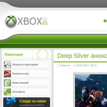
Xboxes.ru
Deep Silver анон
Навигация
Новости приставки
Новости
10.08.2012, 06:41
Новости игр
База знаний
Контакты