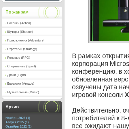
По жанрам
Боевики (Action)
Шутеры (Shooter)
Приключения (Adventure)
Стратегии (Strategy)
В рамках открытия
Ролевые (RPG)
корпорация Micros
Спортивные (Sport)
конференцию, в х
Драки (Fight)
обновленная вер
Бродилки (Arcade)
озвучены дата на
Музыкальные (Music)
игровой консоли
X
Архив
Действительно, о
потребителей к 8
Ноябрь 2025 (1)
Август 2025 (1)
все ожидают наш
Октябрь 2022 (1)