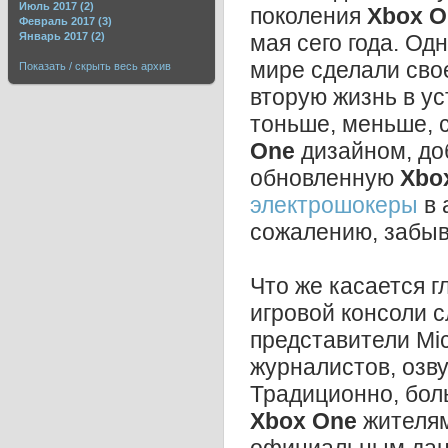
Июль 2017 (2)
поколения
Xbox O
Февраль 2017 (3)
Январь 2017 (2)
мая сего года. Од
мире сделали сво
Показать / скрыть весь архив
вторую жизнь в у
тоньше, меньше, 
One
дизайном, доб
обновленную
Xbo
электрошокеры
в 
сожалению, забыв
Что же касается 
игровой консоли 
представители Mic
журналистов, озв
Традиционно, боль
Xbox One
жителям