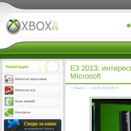
Xboxes.ru
E3 2013: интере
Навигация
Microsoft
Новости приставки
Новости
12.06.2013, 06:24
Новости игр
База знаний
Контакты