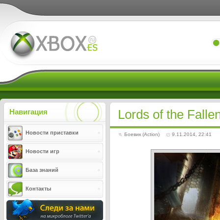
Xboxes.ru
Lords of the Fall
Навигация
Новости приставки
Боевик (Action)
9.11.2014, 22:41
Новости игр
База знаний
Контакты