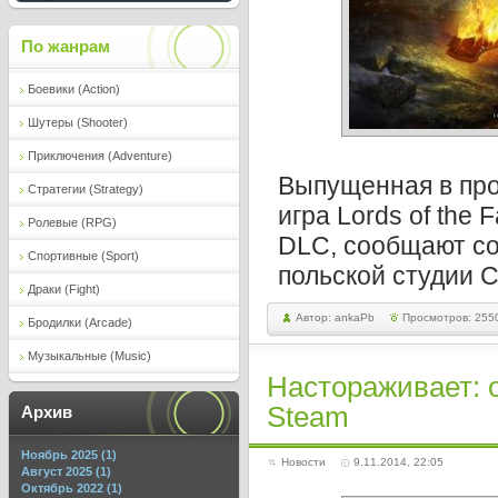
По жанрам
Боевики (Action)
Шутеры (Shooter)
Приключения (Adventure)
Выпущенная в про
Стратегии (Strategy)
игра Lords of the 
Ролевые (RPG)
DLC, сообщают со
Спортивные (Sport)
польской студии 
Драки (Fight)
Автор: ankaPb
Просмотров: 255
Бродилки (Arcade)
Музыкальные (Music)
Настораживает: 
Steam
Архив
Ноябрь 2025 (1)
Новости
9.11.2014, 22:05
Август 2025 (1)
Октябрь 2022 (1)