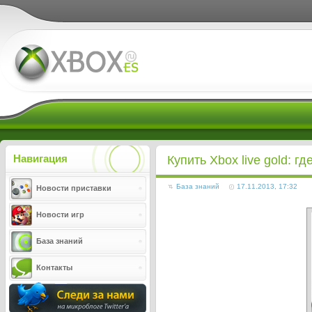
Xboxes.ru
Навигация
Купить Xbox live gold: гд
База знаний
17.11.2013, 17:32
Новости приставки
Новости игр
База знаний
Контакты