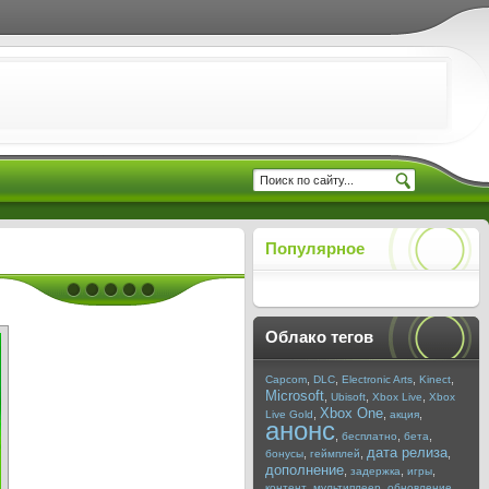
Популярное
Облако тегов
,
,
,
,
Capcom
DLC
Electronic Arts
Kinect
Microsoft
,
,
,
Ubisoft
Xbox Live
Xbox
Xbox One
,
,
,
Live Gold
акция
анонс
,
,
,
бесплатно
бета
дата релиза
,
,
,
бонусы
геймплей
дополнение
,
,
,
задержка
игры
,
,
,
контент
мультиплеер
обновление