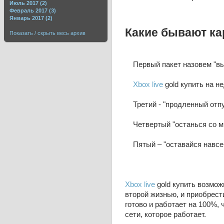
Июль 2017 (2)
Февраль 2017 (3)
Январь 2017 (2)
Какие бывают к
Показать / скрыть весь архив
Первый пакет назовем "вы
Xbox live
gold купить на не
Третий - "продленный отпу
Четвертый "останься со мн
Пятый – "оставайся навсег
Xbox live
gold купить возмож
второй жизнью, и приобрести
готово и работает на 100%,
сети, которое работает.