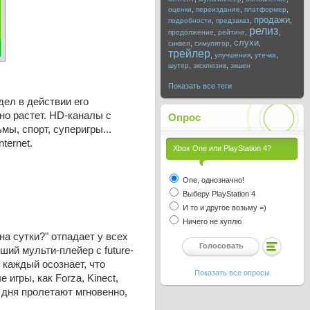
,
,
,
оценки
переиздание
платформер
продажи
,
,
,
подробности
предзаказ
релиз
,
,
,
продолжение
рейтинг
слухи
,
,
,
сиквел
симулятор
трейлер
,
,
,
улучшения
утечка
,
,
шутер
эксклюзив
экшен
Показать все теги
дел в действии его
но растет. HD-каналы с
Опрос
ы, спорт, суперигры...
ternet.
Xbox One или PlayStation 4?
One, однозначно!
Выберу PlayStation 4
И то и другое возьму =)
Ничего не куплю
на сутки?" отпадает у всех
ший мульти-плейер с future-
 каждый осознает, что
Показать все опросы
 игры, как Forza, Kinect,
а дня пролетают мгновенно,