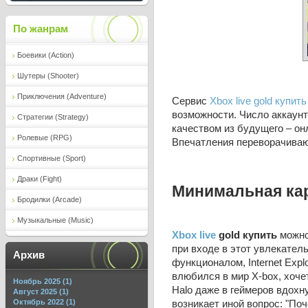
По жанрам
Боевики (Action)
Шутеры (Shooter)
Приключения (Adventure)
Сервис
Xbox live gold купить
возможности. Число аккаунт
Стратегии (Strategy)
качеством из будущего – он
Ролевые (RPG)
Впечатления переворачиваю
Спортивные (Sport)
Драки (Fight)
Минимальная кар
Бродилки (Arcade)
Музыкальные (Music)
Xbox live
gold купить
можно 
при входе в этот увлекател
Архив
функционалом, Internet Expl
влюбился в мир X-box, хочет
Ноябрь 2025 (1)
Halo даже в геймеров вдохн
Август 2025 (1)
Октябрь 2022 (1)
возникает иной вопрос: "Поч