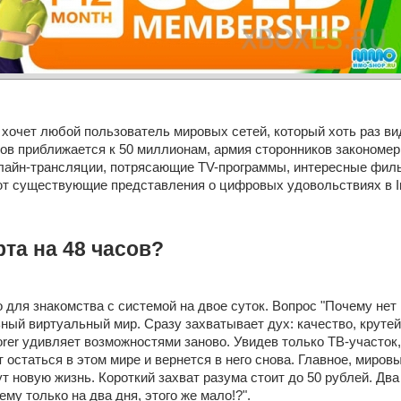
хочет любой пользователь мировых сетей, который хоть раз ви
ов приближается к 50 миллионам, армия сторонников закономер
лайн-трансляции, потрясающие TV-программы, интересные фильм
т существующие представления о цифровых удовольствиях в In
та на 48 часов?
для знакомства c системой на двое суток. Вопрос "Почему нет 
ьный виртуальный мир. Сразу захватывает дух: качество, крутей
orer удивляет возможностями заново. Увидев только ТВ-участок,
 остаться в этом мире и вернется в него снова. Главное, мировые
ут новую жизнь. Короткий захват разума стоит до 50 рублей. Дв
ему только на два дня, этого же мало!?".