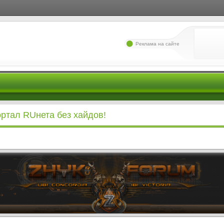
Реклама на сайте
ортал RUнета без хайдов!