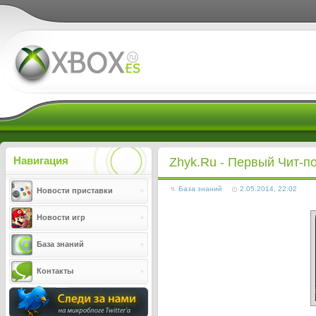
Xboxes.ru
Навигация
Zhyk.Ru - Первый Чит-п
База знаний
2.05.2014, 22:02
Новости приставки
Новости игр
База знаний
Контакты