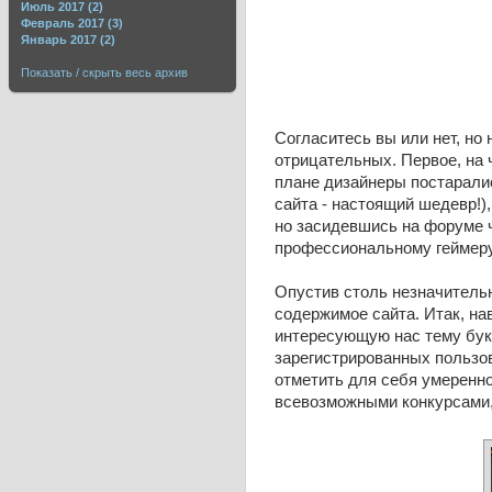
Июль 2017 (2)
Февраль 2017 (3)
Январь 2017 (2)
Показать / скрыть весь архив
Согласитесь вы или нет, но
отрицательных. Первое, на 
плане дизайнеры постаралис
сайта - настоящий шедевр!)
но засидевшись на форуме ч
профессиональному геймеру,
Опустив столь незначитель
содержимое сайта. Итак, на
интересующую нас тему бук
зарегистрированных пользов
отметить для себя умеренн
всевозможными конкурсами, 