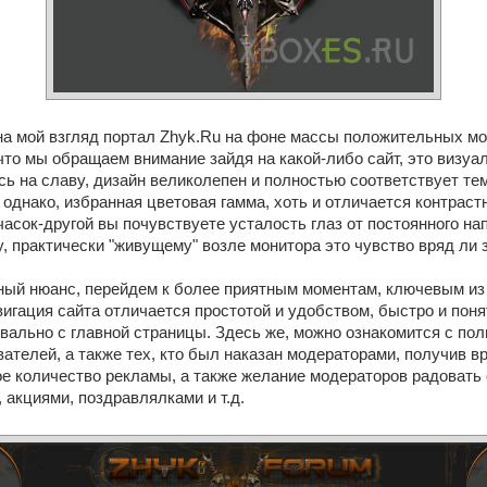
 на мой взгляд портал Zhyk.Ru на фоне массы положительных м
что мы обращаем внимание зайдя на какой-либо сайт, это визуа
ь на славу, дизайн великолепен и полностью соответствует тема
, однако, избранная цветовая гамма, хоть и отличается контрас
асок-другой вы почувствуете усталость глаз от постоянного на
 практически "живущему" возле монитора это чувство вряд ли 
ный нюанс, перейдем к более приятным моментам, ключевым из
вигация сайта отличается простотой и удобством, быстро и пон
вально с главной страницы. Здесь же, можно ознакомится с по
ателей, а также тех, кто был наказан модераторами, получив в
ое количество рекламы, а также желание модераторов радовать
акциями, поздравлялками и т.д.