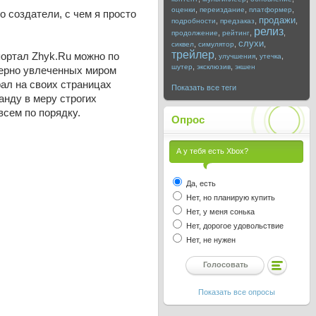
,
,
,
оценки
переиздание
платформер
о создатели, с чем я просто
продажи
,
,
,
подробности
предзаказ
релиз
,
,
,
продолжение
рейтинг
слухи
,
,
,
сиквел
симулятор
трейлер
портал Zhyk.Ru можно по
,
,
,
улучшения
утечка
,
,
шутер
эксклюзив
экшен
мерно увлеченных миром
рал на своих страницах
Показать все теги
анду в меру строгих
всем по порядку.
Опрос
А у тебя есть Xbox?
Да, есть
Нет, но планирую купить
Нет, у меня сонька
Нет, дорогое удовольствие
Нет, не нужен
Показать все опросы