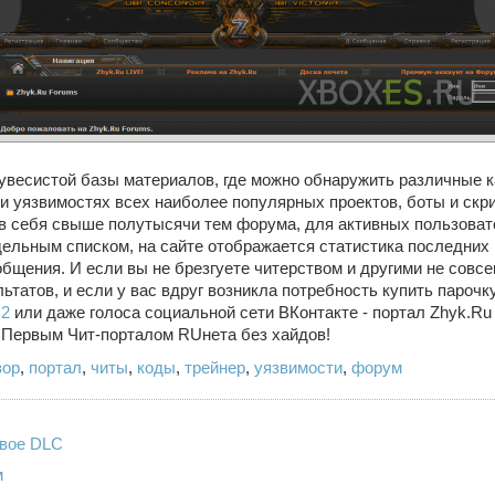
увесистой базы материалов, где можно обнаружить различные к
и уязвимостях всех наиболее популярных проектов, боты и скри
 в себя свыше полутысячи тем форума, для активных пользоват
ельным списком, на сайте отображается статистика последних
бщения. И если вы не брезгуете читерством и другими не совс
татов, и если у вас вдруг возникла потребность купить парочк
 2
или даже голоса социальной сети ВКонтакте - портал Zhyk.Ru 
н Первым Чит-порталом RUнета без хайдов!
зор
,
портал
,
читы
,
коды
,
трейнер
,
уязвимости
,
форум
рвое DLC
м