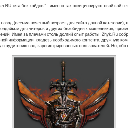
л RUнета без хайдов!" - именно так позиционируют свой сайт ег
 назад (весьма почетный возраст для сайта данной категории), 
лондайком для читеров и других безобидных мошенников, чрез
ений. Имея за плечами столь долгий опыт работы, Zhyk.Ru соб
ной информации, кладезь необходимого контента, дружную ком
ю аудиторию нас, зарегистрированных пользователей. Но, обо 