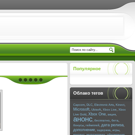
Популярное
Облако тегов
,
,
,
,
Capcom
DLC
Electronic Arts
Kinect
Microsoft
,
,
,
Ubisoft
Xbox Live
Xbox
Xbox One
,
,
,
Live Gold
акция
анонс
,
,
,
бесплатно
бета
дата релиза
,
,
,
бонусы
геймплей
дополнение
,
,
,
задержка
игры
,
,
,
контент
мультиплеер
обновление