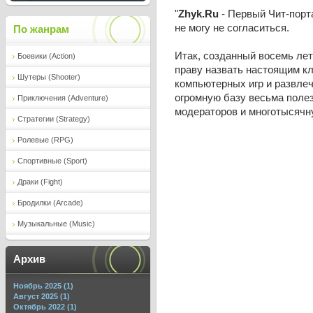
"
Zhyk.Ru
- Первый Чит-порта
не могу не согласиться.
По жанрам
Итак, созданный восемь лет
Боевики (Action)
праву назвать настоящим к
Шутеры (Shooter)
компьютерных игр и развлеч
огромную базу весьма полез
Приключения (Adventure)
модераторов и многотысячну
Стратегии (Strategy)
Ролевые (RPG)
Спортивные (Sport)
Драки (Fight)
Бродилки (Arcade)
Музыкальные (Music)
Архив
Ноябрь 2025 (1)
Август 2025 (1)
Октябрь 2022 (1)