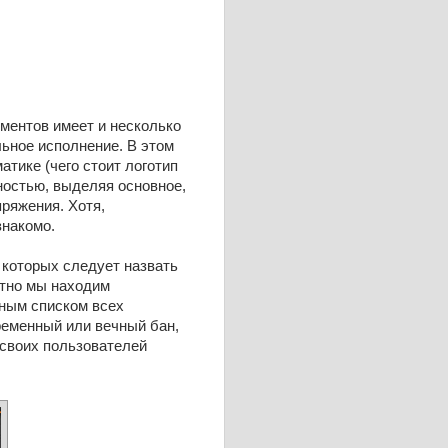
оментов имеет и несколько
льное исполнение. В этом
тике (чего стоит логотип
тностью, выделяя основное,
пряжения. Хотя,
знакомо.
 которых следует назвать
ятно мы находим
лным списком всех
ременный или вечный бан,
 своих пользователей