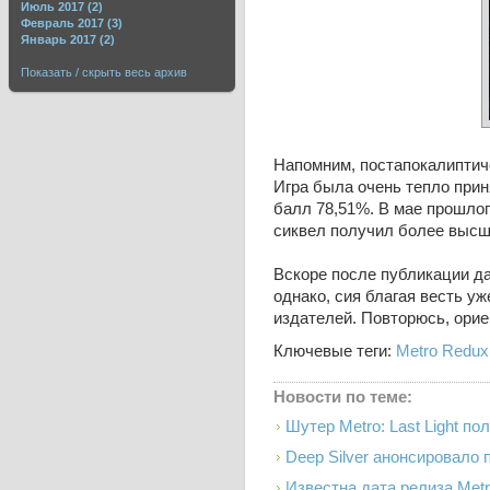
Июль 2017 (2)
Февраль 2017 (3)
Январь 2017 (2)
Показать / скрыть весь архив
Напомним, постапокалипти
Игра была очень тепло прин
балл 78,51%. В мае прошлого
сиквел получил более высши
Вскоре после публикации да
однако, сия благая весть у
издателей. Повторюсь, орие
Ключевые теги:
Metro Redux
Новости по теме:
Шутер Metro: Last Light п
Deep Silver анонсировало п
Известна дата релиза Metro