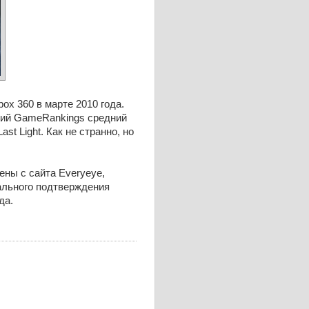
ox 360 в марте 2010 года.
нзий GameRankings средний
t Light. Как не странно, но
ны с сайта Everyeye,
иального подтверждения
да.