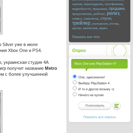
,
,
,
оценки
переиздание
платформер
продажи
,
,
,
подробности
предзаказ
релиз
,
,
,
продолжение
рейтинг
слухи
,
,
,
сиквел
симулятор
трейлер
,
,
,
улучшения
утечка
,
,
шутер
эксклюзив
экшен
Показать все теги
Silver уже в июле
ния Xbox One и PS4.
Опрос
, украинская студия 4A
Xbox One или PlayStation 4?
 игр получит название
Metro
ичем с более улучшенной
One, однозначно!
Выберу PlayStation 4
И то и другое возьму =)
Ничего не куплю
Показать все опросы