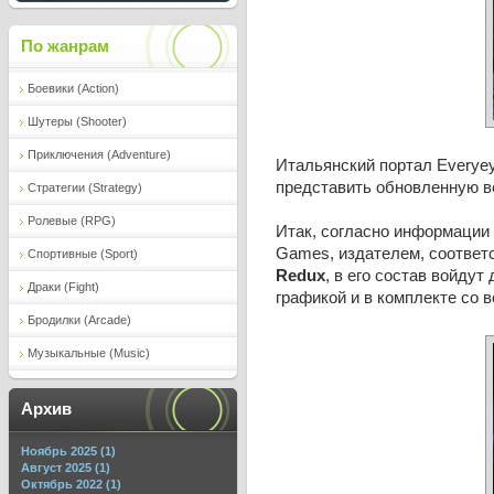
По жанрам
Боевики (Action)
Шутеры (Shooter)
Приключения (Adventure)
Итальянский портал Everyey
представить обновленную ве
Стратегии (Strategy)
Ролевые (RPG)
Итак, согласно информации 
Games, издателем, соответс
Спортивные (Sport)
Redux
, в его состав войдут
Драки (Fight)
графикой и в комплекте со 
Бродилки (Arcade)
Музыкальные (Music)
Архив
Ноябрь 2025 (1)
Август 2025 (1)
Октябрь 2022 (1)