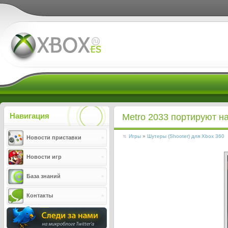
Xboxes.ru
Навигация
Metro 2033 портируют н
Игры
»
Шутеры (Shooter) для Xbox 360
Новости приставки
Новости игр
База знаний
Контакты