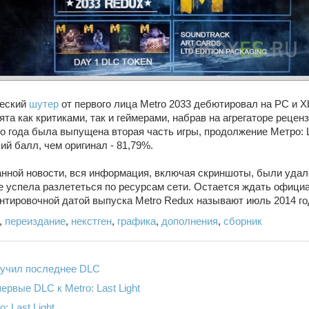
ческий
шутер
от первого лица Metro 2033 дебютировал на PC и Xb
ята как критиками, так и геймерами, набрав на агрегаторе реце
 года была выпущена вторая часть игры, продолжение Метро: Las
й балл, чем оригинал - 81,79%.
нной новости, вся информация, включая скриншоты, были удале
же успела разлететься по ресурсам сети. Остается ждать офиц
нтировочной датой выпуска Metro Redux называют июль 2014 го
,
переиздание
,
некстген
,
графика
,
дополнения
,
сборник
олучил последнее DLC
ервые DLC к Metro: Last Light
: Last Light