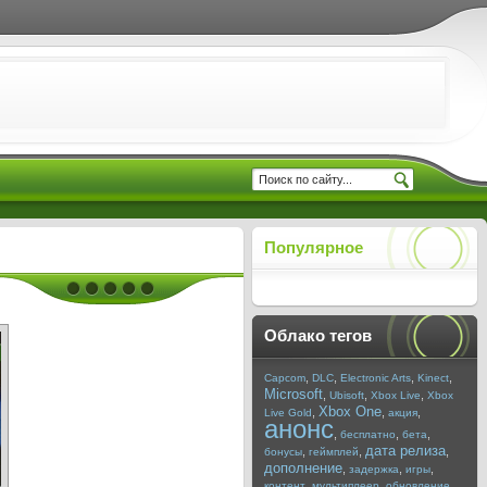
Популярное
Облако тегов
,
,
,
,
Capcom
DLC
Electronic Arts
Kinect
Microsoft
,
,
,
Ubisoft
Xbox Live
Xbox
Xbox One
,
,
,
Live Gold
акция
анонс
,
,
,
бесплатно
бета
дата релиза
,
,
,
бонусы
геймплей
дополнение
,
,
,
задержка
игры
,
,
,
контент
мультиплеер
обновление