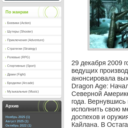
По жанрам
Боевики (Action)
Шутеры (Shooter)
Приключения (Adventure)
Стратегии (Strategy)
Ролевые (RPG)
29 декабря 2009 г
Спортивные (Sport)
ведущих производ
Драки (Fight)
анонсировала вых
Бродилки (Arcade)
Dragon Age: Нача
Музыкальные (Music)
Северной Америке
года. Вернувшись 
Архив
исполнить свою ме
доспехов и оружи
Ноябрь 2025 (1)
Август 2025 (1)
Кайлана. В Остага
Октябрь 2022 (1)