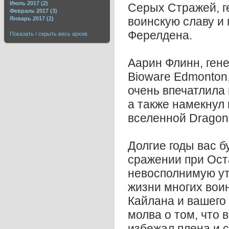
Июль 2017 (2)
Серых Стражей, г
Февраль 2017 (3)
воинскую славу и 
Январь 2017 (2)
Ферелдена.
Показать / скрыть весь архив
Аарин Флинн, ген
Bioware Edmonton,
очень впечатлила 
а также намекнул
вселенной Dragon
Долгие годы вас 
сражении при Ост
невосполнимую ут
жизни многих воин
Кайлана и вашего
молва о том, что
избежал плена и 