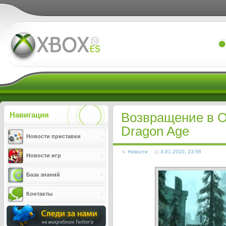
Xboxes.ru
Возвращение в О
Навигация
Dragon Age
Новости приставки
Новости
3.01.2010, 23:56
Новости игр
База знаний
Контакты