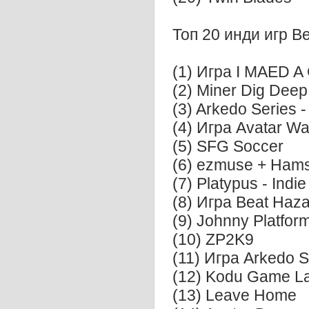
Топ 20 инди игр В
(1) Игра I MAED 
(2) Miner Dig Deep
(3) Arkedo Series -
(4) Игра Avatar Wa
(5) SFG Soccer
(6) ezmuse + Hamst
(7) Platypus - Ind
(8) Игра Beat Haz
(9) Johnny Platfor
(10) ZP2K9
(11) Игра Arkedo S
(12) Kodu Game L
(13) Leave Home