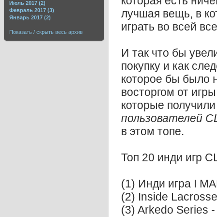
которая есть нич
Июль 2017 (2)
Февраль 2017 (3)
лучшая вещь, в к
Январь 2017 (2)
играть во всей вс
Показать / скрыть весь архив
И так что бы уве
покупку и как сле
которое бы было 
восторгом от игры
которые получил
пользователей С
в этом топе.
Топ 20 инди игр С
(1) Инди игра I 
(2) Inside Lacross
(3) Arkedo Series -