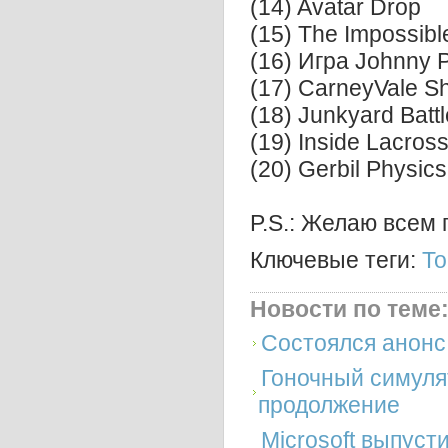
(14) Avatar Drop
(15) The Impossib
(16) Игра Johnny P
(17) CarneyVale S
(18) Junkyard Battl
(19) Inside Lacros
(20) Gerbil Physics
P.S.: Желаю всем 
Ключевые теги:
То
Новости по теме
Состоялся анонс 
Гоночный симул
продолжение
Microsoft выпус