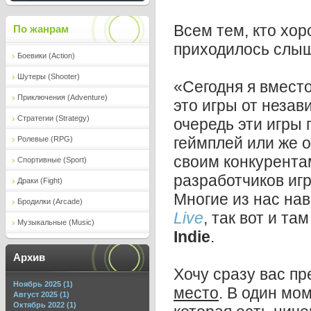
Всем тем, кто хо
По жанрам
приходилось слыш
Боевики (Action)
Шутеры (Shooter)
«Сегодня я вместо
Приключения (Adventure)
это игры от незав
Стратегии (Strategy)
очередь эти игры 
геймплей или же о
Ролевые (RPG)
своим конкурента
Спортивные (Sport)
разработчиков игр
Драки (Fight)
Многие из нас на
Бродилки (Arcade)
Live
, так вот и та
Музыкальные (Music)
Indie
.
Архив
Хочу сразу вас п
Ноябрь 2025 (1)
место
. В один мо
Август 2025 (1)
Октябрь 2022 (1)