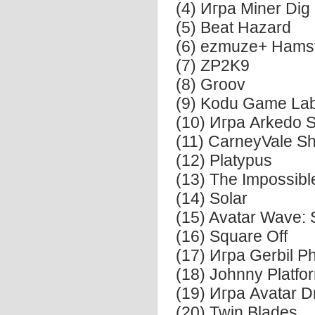
(4) Игра Miner Dig
(5) Beat Hazard
(6) ezmuze+ Hamst
(7) ZP2K9
(8) Groov
(9) Kodu Game La
(10) Игра Arkedo S
(11) CarneyVale S
(12) Platypus
(13) The Impossib
(14) Solar
(15) Avatar Wave: 
(16) Square Off
(17) Игра Gerbil P
(18) Johnny Platf
(19) Игра Avatar D
(20) Twin Blades