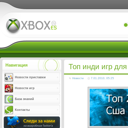
Xboxes.ru
Топ инди игр для
Навигация
Новости приставки
Новости
7.01.2010, 05:25
Новости игр
База знаний
Контакты