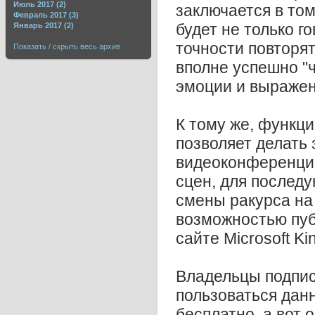
Июль 2017 (2)
заключается в том
Февраль 2017 (3)
будет не только г
Январь 2017 (2)
точности повторя
Показать / скрыть весь архив
вполне успешно "
эмоции и выражен
К тому же, функц
позволяет делать
видеоконференций
сцен, для послед
смены ракурса на 
возможностью пуб
сайте Microsoft Ki
Владельцы подпи
пользоваться дан
бесплатно, а вот