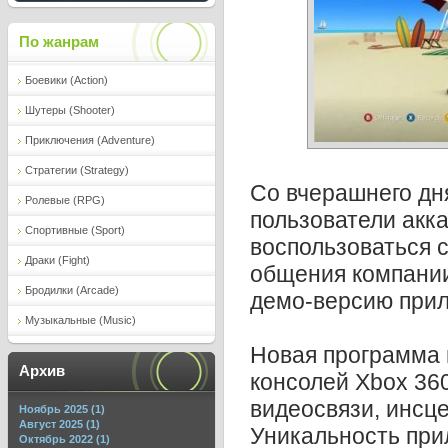
По жанрам
Боевики (Action)
Шутеры (Shooter)
Приключения (Adventure)
Стратегии (Strategy)
Со вчерашнего дня
Ролевые (RPG)
пользователи акк
Спортивные (Sport)
воспользоваться 
Драки (Fight)
общения компани
Бродилки (Arcade)
демо-версию при
Музыкальные (Music)
Новая программа 
Архив
консолей Xbox 36
видеосвязи, инсц
Ноябрь 2025 (1)
Август 2025 (1)
Уникальность пр
Октябрь 2022 (1)