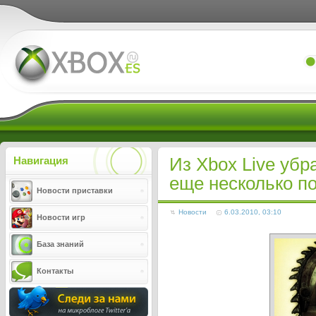
Xboxes.ru
Из Хbох Live убpа
Навигация
еще несколько п
Новости приставки
Новости
6.03.2010, 03:10
Новости игр
База знаний
Контакты