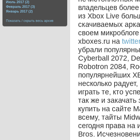
Июль 2017 (2)
владельцев более
Февраль 2017 (3)
Январь 2017 (2)
из Хbох Live бол
Показать / скрыть весь архив
скачиваемых арка
своем микроблоге 
xboxes.ru на
twitt
убрали популярны
Cyberbаll 2072, De
Rоbоtrоn 2084, Rо
популярнейших ХBL
несколько радует,
играть те, кто ус
так же и закачать
купить на сайте Mа
всему, тайты Midw
сегодня права на
Brоs. Исчезновени